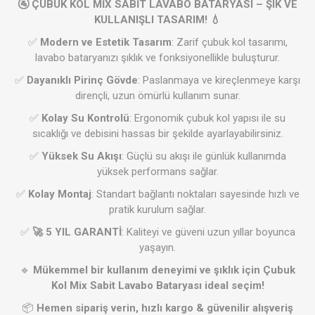
🚰 ÇUBUK KOL MİX SABİT LAVABO BATARYASI – ŞIK VE
KULLANIŞLI TASARIM! 💧
✅
Modern ve Estetik Tasarım
: Zarif çubuk kol tasarımı,
lavabo bataryanızı şıklık ve fonksiyonellikle buluşturur.
✅
Dayanıklı Pirinç Gövde
: Paslanmaya ve kireçlenmeye karşı
dirençli, uzun ömürlü kullanım sunar.
✅
Kolay Su Kontrolü
: Ergonomik çubuk kol yapısı ile su
sıcaklığı ve debisini hassas bir şekilde ayarlayabilirsiniz.
✅
Yüksek Su Akışı
: Güçlü su akışı ile günlük kullanımda
yüksek performans sağlar.
✅
Kolay Montaj
: Standart bağlantı noktaları sayesinde hızlı ve
pratik kurulum sağlar.
✅
🚀 5 YIL GARANTİ
: Kaliteyi ve güveni uzun yıllar boyunca
yaşayın.
🔹
Mükemmel bir kullanım deneyimi ve şıklık için Çubuk
Kol Mix Sabit Lavabo Bataryası ideal seçim!
📦
Hemen sipariş verin, hızlı kargo & güvenilir alışveriş