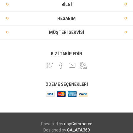
BILGI
HESABIM
MÜŞTERI SERVISI
BIZI TAKIP EDIN
ÖDEME SEÇENEKLERI
Powered by
nopCommerce
Designed by
GALATA360