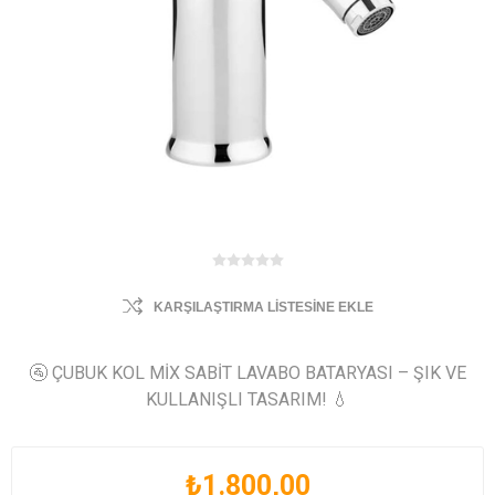
KARŞILAŞTIRMA LISTESINE EKLE
🚰 ÇUBUK KOL MİX SABİT LAVABO BATARYASI – ŞIK VE
KULLANIŞLI TASARIM! 💧
₺1.800,00