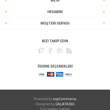
BILGI
HESABIM
MÜŞTERI SERVISI
BIZI TAKIP EDIN
ÖDEME SEÇENEKLERI
Powered by
nopCommerce
Designed by
GALATA360
Tüm hakları Saklıdır.