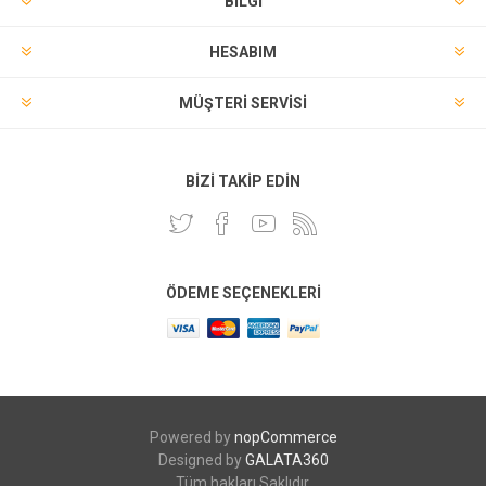
BILGI
HESABIM
MÜŞTERI SERVISI
BIZI TAKIP EDIN
ÖDEME SEÇENEKLERI
Powered by
nopCommerce
Designed by
GALATA360
Tüm hakları Saklıdır.