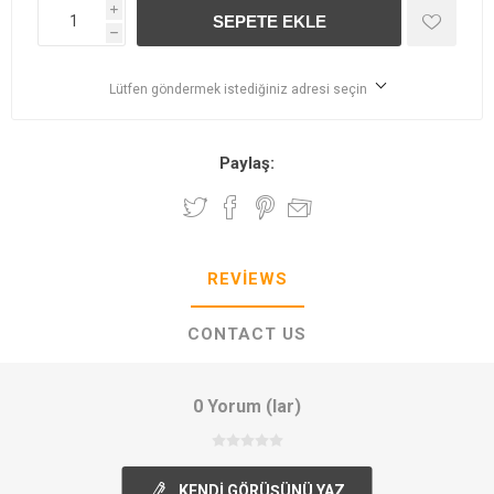
i
h
Lütfen göndermek istediğiniz adresi seçin
Paylaş:
REVIEWS
CONTACT US
0 Yorum (lar)
KENDI GÖRÜŞÜNÜ YAZ