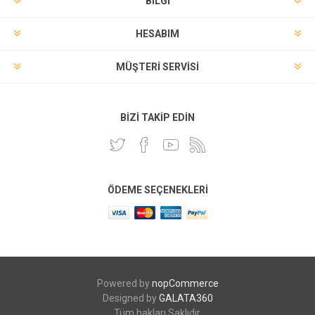
BILGI
HESABIM
MÜŞTERI SERVISI
BIZI TAKIP EDIN
ÖDEME SEÇENEKLERI
Powered by
nopCommerce
Designed by
GALATA360
Tüm hakları Saklıdır.