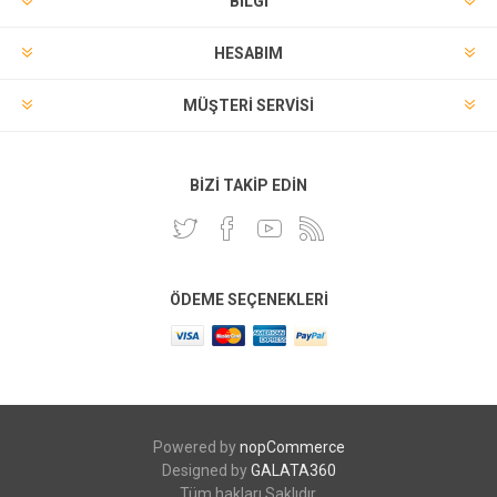
BILGI
HESABIM
MÜŞTERI SERVISI
BIZI TAKIP EDIN
ÖDEME SEÇENEKLERI
Powered by
nopCommerce
Designed by
GALATA360
Tüm hakları Saklıdır.