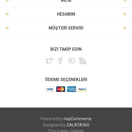
BILGI
HESABIM
MÜŞTERI SERVISI
BIZI TAKIP EDIN
ÖDEME SEÇENEKLERI
Powered by
nopCommerce
Designed by
GALATA360
Tüm hakları Saklıdır.