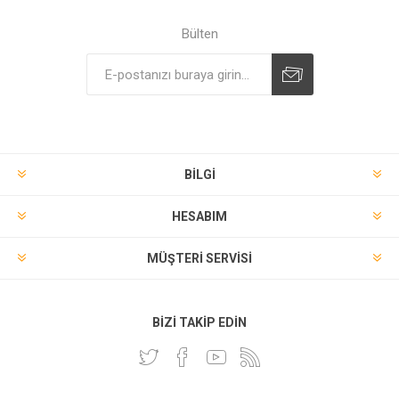
Bülten
BILGI
HESABIM
MÜŞTERI SERVISI
BIZI TAKIP EDIN