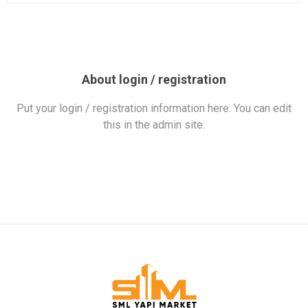
About login / registration
Put your login / registration information here. You can edit
this in the admin site.