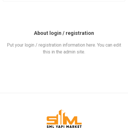
About login / registration
Put your login / registration information here. You can edit
this in the admin site.