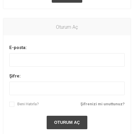
Oturum Aç
E-posta:
Şifre:
Beni Hatırla?
Şifrenizi mi unuttunuz?