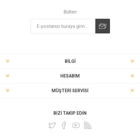
Bülten
BILGI
HESABIM
MÜŞTERI SERVISI
BIZI TAKIP EDIN