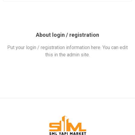
About login / registration
Put your login / registration information here. You can edit
this in the admin site.