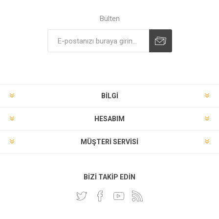
Bülten
BILGI
HESABIM
MÜŞTERI SERVISI
BIZI TAKIP EDIN