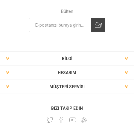
Bülten
BILGI
HESABIM
MÜŞTERI SERVISI
BIZI TAKIP EDIN