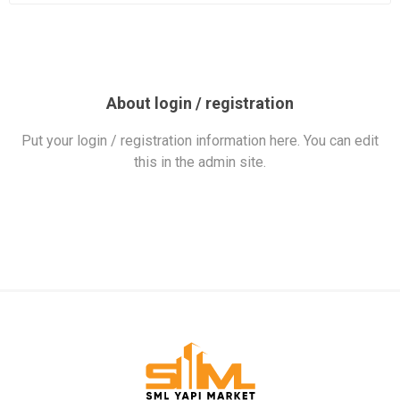
About login / registration
Put your login / registration information here. You can edit
this in the admin site.