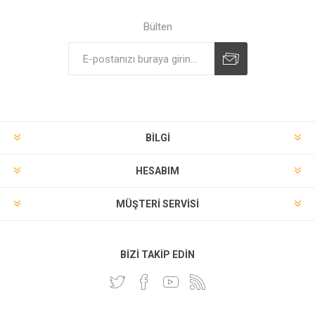
Bülten
BILGI
HESABIM
MÜŞTERI SERVISI
BIZI TAKIP EDIN