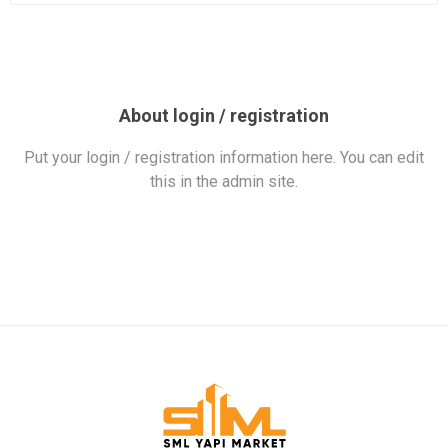
About login / registration
Put your login / registration information here. You can edit
this in the admin site.