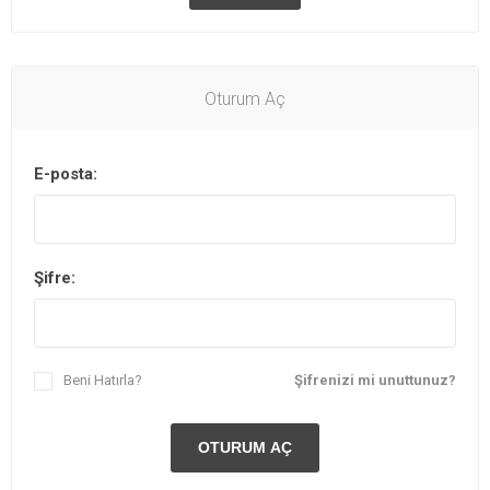
Oturum Aç
E-posta:
Şifre:
Beni Hatırla?
Şifrenizi mi unuttunuz?