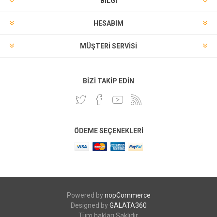
BILGI
HESABIM
MÜŞTERI SERVISI
BIZI TAKIP EDIN
ÖDEME SEÇENEKLERI
Powered by
nopCommerce
Designed by
GALATA360
Tüm hakları Saklıdır.