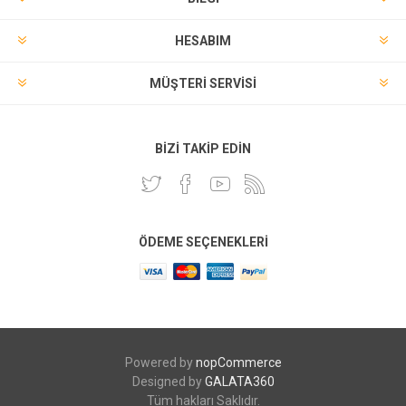
HESABIM
MÜŞTERI SERVISI
BIZI TAKIP EDIN
ÖDEME SEÇENEKLERI
Powered by
nopCommerce
Designed by
GALATA360
Tüm hakları Saklıdır.