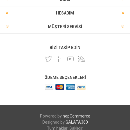
HESABIM
MÜŞTERI SERVISI
BIZI TAKIP EDIN
ÖDEME SEÇENEKLERI
Powered by
nopCommerce
Designed by
GALATA360
Tüm hakları Saklıdır.