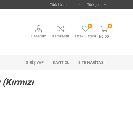
0
0
Hesabım
Karşılaştır
İstek Listesi
₺0,00
GIRIŞ YAP
KAYIT OL
SITE HARITASI
 (Kırmızı