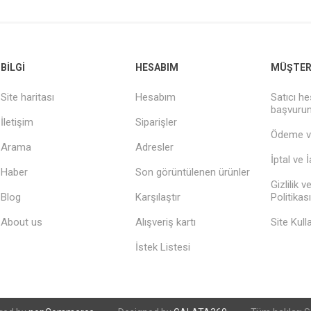
BILGI
HESABIM
MÜŞTERI
Site haritası
Hesabım
Satıcı he
başvuru
İletişim
Siparişler
Ödeme v
Arama
Adresler
İptal ve 
Haber
Son görüntülenen ürünler
Gizlilik 
Blog
Karşılaştır
Politikası
About us
Alışveriş kartı
Site Kull
İstek Listesi