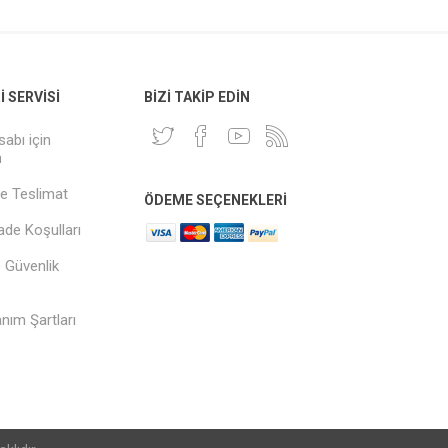
 SERVISI
BIZI TAKIP EDIN
sabı için
n
e Teslimat
ÖDEME SEÇENEKLERI
İade Koşulları
ve Güvenlik
anım Şartları