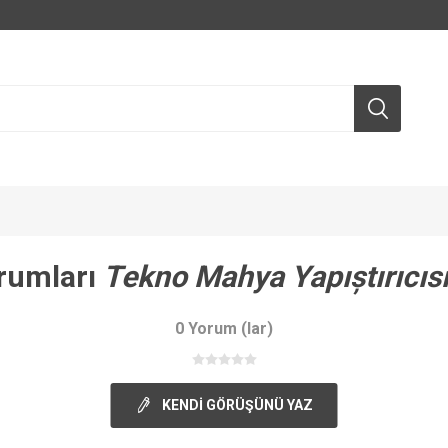
rumları
Tekno Mahya Yapıștırıcısı
0 Yorum (lar)
KENDI GÖRÜŞÜNÜ YAZ