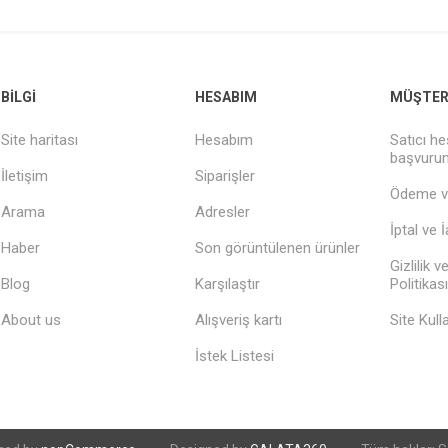
BILGI
HESABIM
MÜŞTERI
Site haritası
Hesabım
Satıcı he
başvuru
İletişim
Siparişler
Ödeme v
Arama
Adresler
İptal ve 
Haber
Son görüntülenen ürünler
Gizlilik 
Blog
Karşılaştır
Politikası
About us
Alışveriş kartı
Site Kull
İstek Listesi