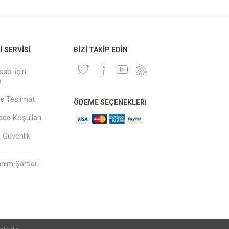
 SERVISI
BIZI TAKIP EDIN
sabı için
n
e Teslimat
ÖDEME SEÇENEKLERI
İade Koşulları
ve Güvenlik
anım Şartları