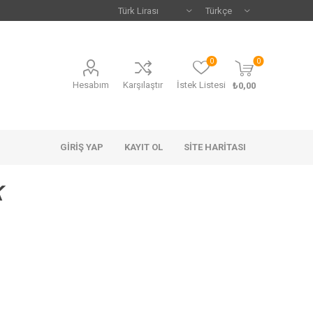
0
0
Hesabım
Karşılaştır
İstek Listesi
₺0,00
GIRIŞ YAP
KAYIT OL
SITE HARITASI
K