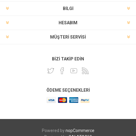
BILGI
HESABIM
MÜŞTERI SERVISI
BIZI TAKIP EDIN
ÖDEME SEÇENEKLERI
Powered by
nopCommerce