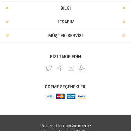
BILGI
HESABIM
MÜŞTERI SERVISI
BIZI TAKIP EDIN
ÖDEME SEÇENEKLERI
Powered by
nopCommerce