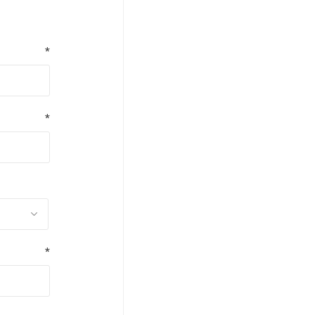
*
*
*