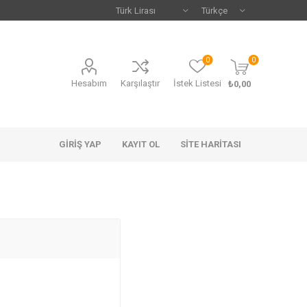
0
0
Hesabım
Karşılaştır
İstek Listesi
₺0,00
GIRIŞ YAP
KAYIT OL
SITE HARITASI