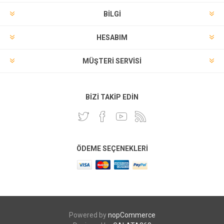
BILGI
HESABIM
MÜŞTERI SERVISI
BIZI TAKIP EDIN
ÖDEME SEÇENEKLERI
Powered by
nopCommerce