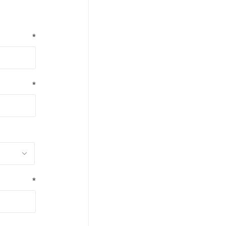
*
*
*