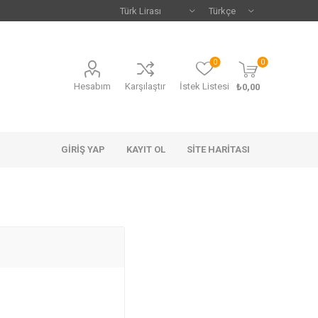
0
0
Hesabım
Karşılaştır
İstek Listesi
₺0,00
GIRIŞ YAP
KAYIT OL
SITE HARITASI