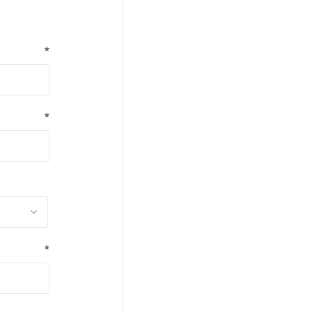
*
*
*