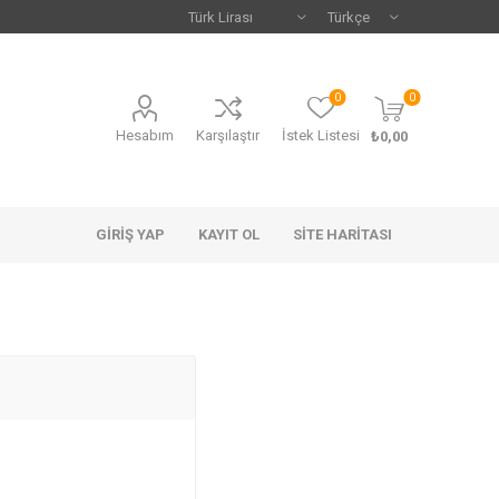
0
0
Hesabım
Karşılaştır
İstek Listesi
₺0,00
GIRIŞ YAP
KAYIT OL
SITE HARITASI