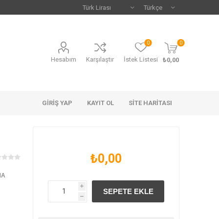
0
0
Hesabım
Karşılaştır
İstek Listesi
₺0,00
GIRIŞ YAP
KAYIT OL
SITE HARITASI
₺0,00
MA
i
h