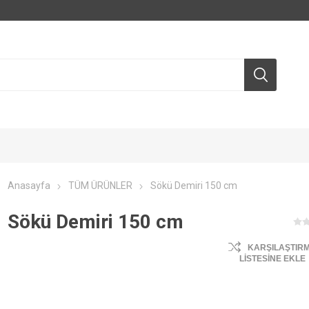
Anasayfa
TÜM ÜRÜNLER
Sökü Demiri 150 cm
Sökü Demiri 150 cm
KARŞILAŞTIR
LISTESINE EKLE