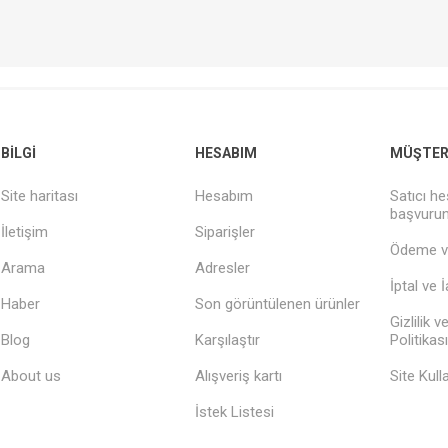
BILGI
HESABIM
MÜŞTERI
Site haritası
Hesabım
Satıcı he
başvuru
İletişim
Siparişler
Ödeme v
Arama
Adresler
İptal ve 
Haber
Son görüntülenen ürünler
Gizlilik 
Blog
Karşılaştır
Politikası
About us
Alışveriş kartı
Site Kull
İstek Listesi