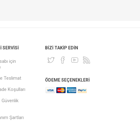
 SERVISI
BIZI TAKIP EDIN
sabı için
n
e Teslimat
ÖDEME SEÇENEKLERI
İade Koşulları
ve Güvenlik
anım Şartları