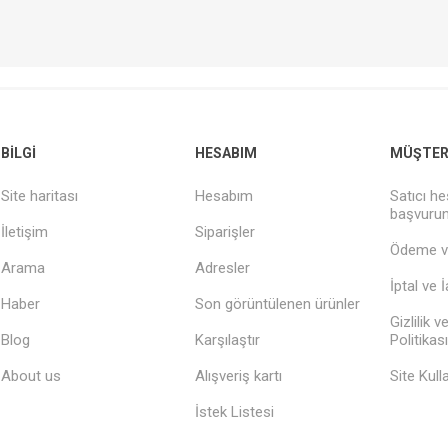
BILGI
HESABIM
MÜŞTERI
Site haritası
Hesabım
Satıcı he
başvuru
İletişim
Siparişler
Ödeme v
Arama
Adresler
İptal ve 
Haber
Son görüntülenen ürünler
Gizlilik 
Blog
Karşılaştır
Politikası
About us
Alışveriş kartı
Site Kull
İstek Listesi