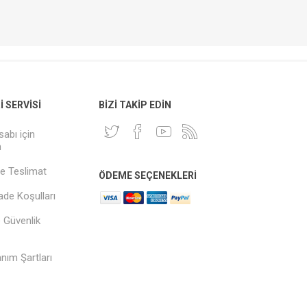
 SERVISI
BIZI TAKIP EDIN
sabı için
n
e Teslimat
ÖDEME SEÇENEKLERI
İade Koşulları
ve Güvenlik
anım Şartları