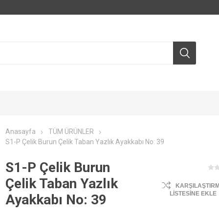
Anasayfa
TÜM ÜRÜNLER
S1-P Çelik Burun Çelik Taban Yazlık Ayakkabı No: 39
S1-P Çelik Burun
Çelik Taban Yazlık
KARŞILAŞTIR
LISTESINE EKLE
Ayakkabı No: 39