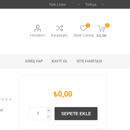
0
0
Hesabım
Karşılaştır
İstek Listesi
₺0,00
GIRIŞ YAP
KAYIT OL
SITE HARITASI
₺0,00
MA
i
h