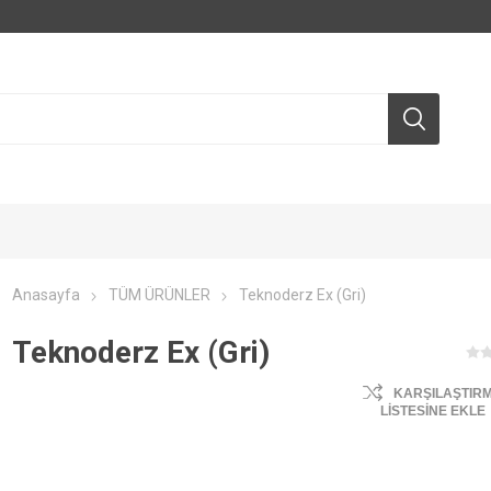
Anasayfa
TÜM ÜRÜNLER
Teknoderz Ex (Gri)
Teknoderz Ex (Gri)
KARŞILAŞTIR
LISTESINE EKLE