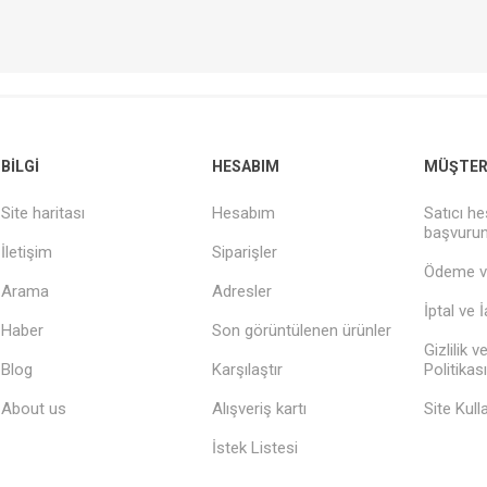
BILGI
HESABIM
MÜŞTERI
Site haritası
Hesabım
Satıcı he
başvuru
İletişim
Siparişler
Ödeme v
Arama
Adresler
İptal ve 
Haber
Son görüntülenen ürünler
Gizlilik 
Blog
Karşılaştır
Politikası
About us
Alışveriş kartı
Site Kull
İstek Listesi