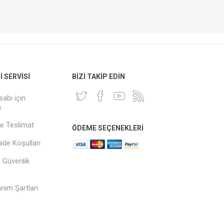
 SERVISI
BIZI TAKIP EDIN
sabı için
n
e Teslimat
ÖDEME SEÇENEKLERI
İade Koşulları
ve Güvenlik
anım Şartları