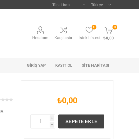
0
0
Hesabım
Karşılaştır
İstek Listesi
₺0,00
GIRIŞ YAP
KAYIT OL
SITE HARITASI
₺0,00
MA
i
h