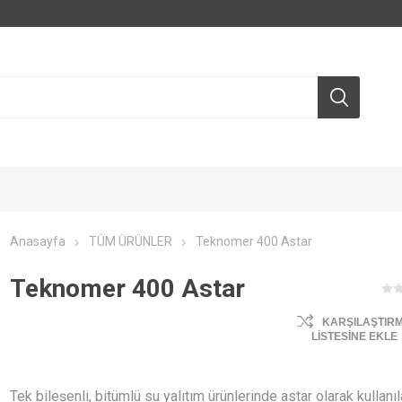
Anasayfa
TÜM ÜRÜNLER
Teknomer 400 Astar
Teknomer 400 Astar
KARŞILAŞTIR
LISTESINE EKLE
Tek bileșenli, bitümlü su yalıtım ürünlerinde astar olarak kullanı