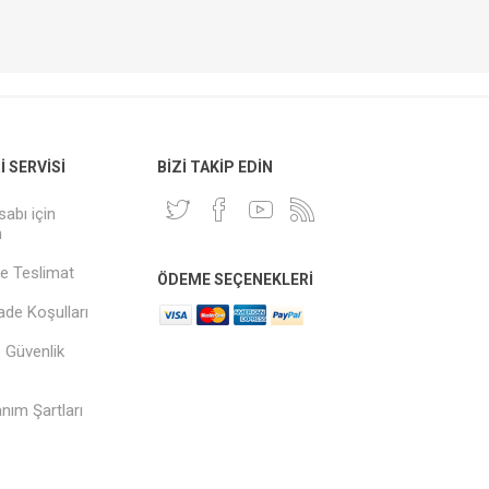
 SERVISI
BIZI TAKIP EDIN
sabı için
n
e Teslimat
ÖDEME SEÇENEKLERI
İade Koşulları
ve Güvenlik
anım Şartları