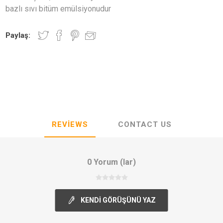
bazlı sıvı bitüm emülsiyonudur
Paylaş:
REVIEWS
CONTACT US
0 Yorum (lar)
KENDI GÖRÜŞÜNÜ YAZ