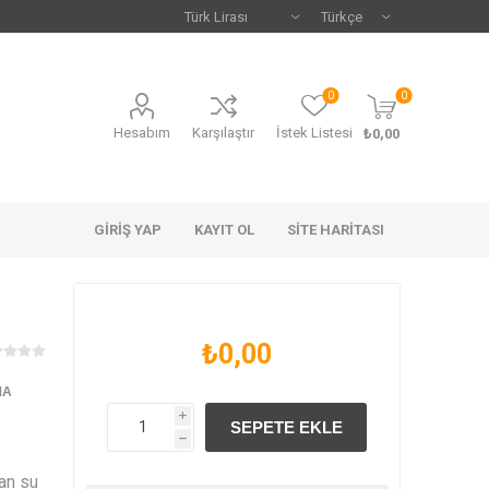
0
0
Hesabım
Karşılaştır
İstek Listesi
₺0,00
GIRIŞ YAP
KAYIT OL
SITE HARITASI
₺0,00
MA
i
h
lan su