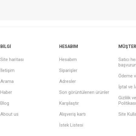
BILGI
HESABIM
MÜŞTERI
Site haritası
Hesabım
Satıcı he
başvuru
İletişim
Siparişler
Ödeme v
Arama
Adresler
İptal ve 
Haber
Son görüntülenen ürünler
Gizlilik 
Blog
Karşılaştır
Politikası
About us
Alışveriş kartı
Site Kull
İstek Listesi