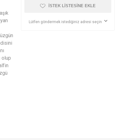
İSTEK LISTESINE EKLE
aşık
ayan
Lütfen göndermek istediğiniz adresi seçin
 düzgün
disini
nı
ı olup
alfin
özgü