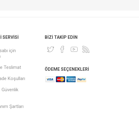
 SERVISI
BIZI TAKIP EDIN
sabı için
n
e Teslimat
ÖDEME SEÇENEKLERI
İade Koşulları
ve Güvenlik
anım Şartları