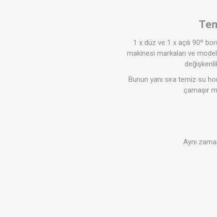
Tem
1 x düz ve 1 x açılı 90º b
makinesi markaları ve modell
değişkenli
Bunun yanı sıra temiz su ho
çamaşır ma
Aynı zama