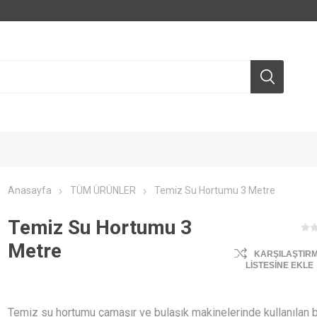
Anasayfa
TÜM ÜRÜNLER
Temiz Su Hortumu 3 Metre
Temiz Su Hortumu 3
Metre
KARŞILAŞTIR
LISTESINE EKLE
Temiz su hortumu çamaşır ve bulaşık makinelerinde kullanılan b