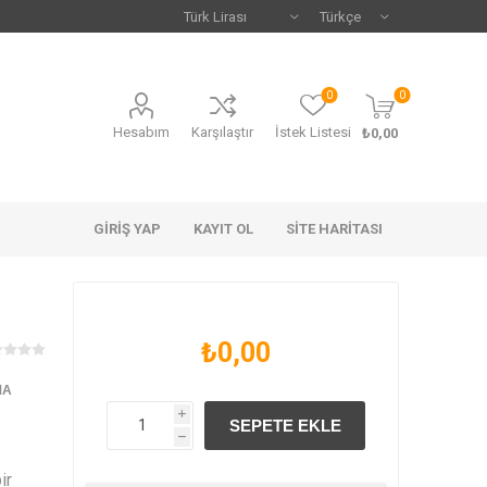
0
0
Hesabım
Karşılaştır
İstek Listesi
₺0,00
GIRIŞ YAP
KAYIT OL
SITE HARITASI
₺0,00
MA
i
h
ir