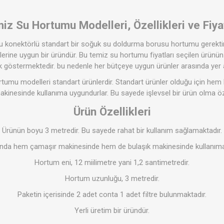
iz Su Hortumu Modelleri, Özellikleri ve Fiyat
oru konektörlü standart bir soğuk su doldurma borusu hortumu gerekt
erine uygun bir üründür. Bu temiz su hortumu fiyatları seçilen ürünün 
k göstermektedir. bu nedenle her bütçeye uygun ürünler arasında yer 
rtumu modelleri standart ürünlerdir. Standart ürünler olduğu için he
kinesinde kullanıma uygundurlar. Bu sayede işlevsel bir ürün olma özell
Ürün Özellikleri
Ürünün boyu 3 metredir. Bu sayede rahat bir kullanım sağlamaktadır.
nda hem çamaşır makinesinde hem de bulaşık makinesinde kullanıma
Hortum eni, 12 miilimetre yani 1,2 santimetredir.
Hortum uzunluğu, 3 metredir.
Paketin içerisinde 2 adet conta 1 adet filtre bulunmaktadır.
Yerli üretim bir üründür.