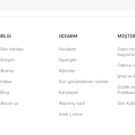
BILGI
HESABIM
MÜŞTERI
Site haritası
Hesabım
Satıcı he
başvuru
İletişim
Siparişler
Ödeme v
Arama
Adresler
İptal ve 
Haber
Son görüntülenen ürünler
Gizlilik 
Blog
Karşılaştır
Politikası
About us
Alışveriş kartı
Site Kull
İstek Listesi